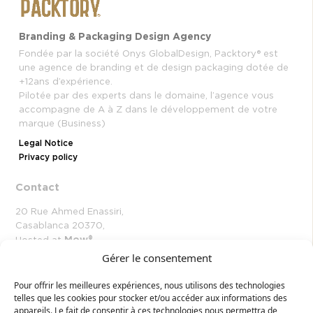
Branding & Packaging Design Agency
Fondée par la société Onys GlobalDesign, Packtory®️ est
une agence de branding et de design packaging dotée de
+12ans d’expérience.
Pilotée par des experts dans le domaine, l’agence vous
accompagne de A à Z dans le développement de votre
marque (Business)
Legal Notice
Privacy policy
Contact
20 Rue Ahmed Enassiri,
Casablanca 20370,
Mow®
Hosted at
Gérer le consentement
58, Avenue de Wagram, Paris 75017 , France
+2126 65 72 88 11
Pour offrir les meilleures expériences, nous utilisons des technologies
telles que les cookies pour stocker et/ou accéder aux informations des
hello@packtory.ma
appareils. Le fait de consentir à ces technologies nous permettra de