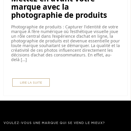
marque avec la
photographie de produits
Photographie de produits : Capturer l’identité de votre
marque À l’ère numérique où l’esthétique visuelle joue
un rôle central dans l’expérience d’achat en ligne, la
photographie de produits est devenue essentielle pour
toute marque souhaitant se démarquer. La qualité et la
créativité de ces photos influencent directement les
décisions d’achat des consommateurs. En effet, au-
delà […]
LIRE LA SUITE
VOULEZ-VOUS UNE MARQUE QUI SE VEND LE MIEUX?