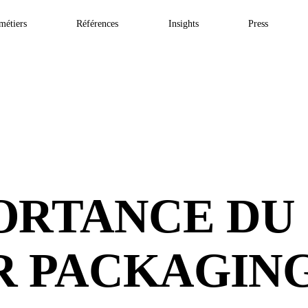
métiers
Références
Insights
Press
PORTANCE DU
R PACKAGIN