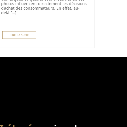
photos influencent directement les décisions
d’achat des consommateurs. En effet, au-
delà […]
LIRE LA SUITE