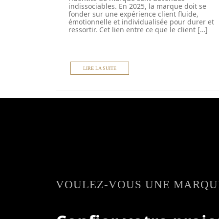
indissociables. En 2025, la marque doit se
fonder sur une expérience client fluide,
émotionnelle et individualisée pour durer et
ressortir. Cet lien entre ce que le client […]
LIRE LA SUITE
VOULEZ-VOUS UNE MARQUE