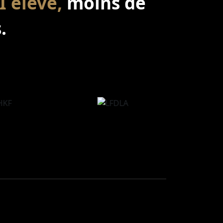
I élevé,
moins de
.