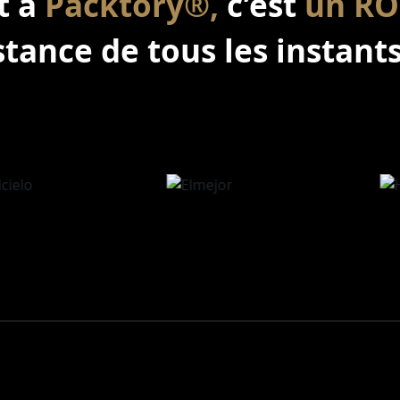
t à
Packtory®,
c’est
un RO
stance de tous les instants