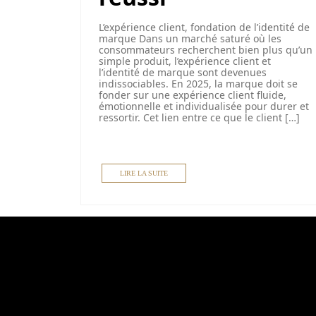
L’expérience client, fondation de l’identité de
marque Dans un marché saturé où les
consommateurs recherchent bien plus qu’un
simple produit, l’expérience client et
l’identité de marque sont devenues
indissociables. En 2025, la marque doit se
fonder sur une expérience client fluide,
émotionnelle et individualisée pour durer et
ressortir. Cet lien entre ce que le client […]
LIRE LA SUITE