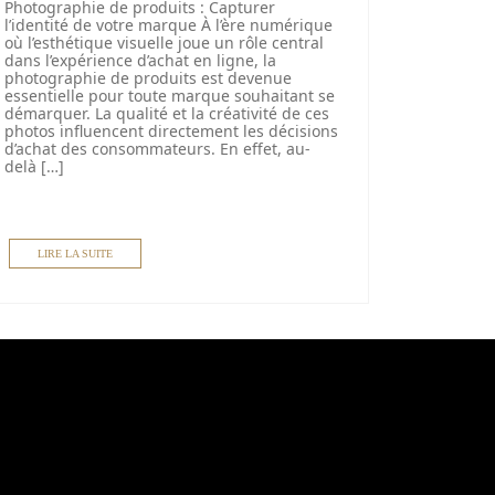
Photographie de produits : Capturer
l’identité de votre marque À l’ère numérique
où l’esthétique visuelle joue un rôle central
dans l’expérience d’achat en ligne, la
photographie de produits est devenue
essentielle pour toute marque souhaitant se
démarquer. La qualité et la créativité de ces
photos influencent directement les décisions
d’achat des consommateurs. En effet, au-
delà […]
LIRE LA SUITE