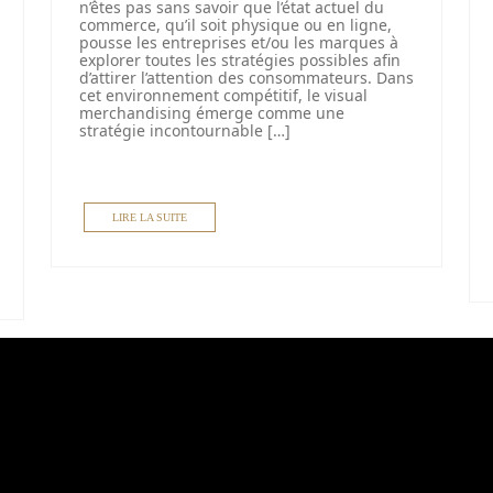
n’êtes pas sans savoir que l’état actuel du
commerce, qu’il soit physique ou en ligne,
pousse les entreprises et/ou les marques à
explorer toutes les stratégies possibles afin
d’attirer l’attention des consommateurs. Dans
cet environnement compétitif, le visual
merchandising émerge comme une
stratégie incontournable […]
LIRE LA SUITE